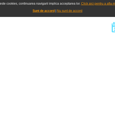
seste cookies, continuarea navigarii implica acceptarea lor.
Click aici pentru a afla m
Sunt de accord
|
Nu sunt de accord