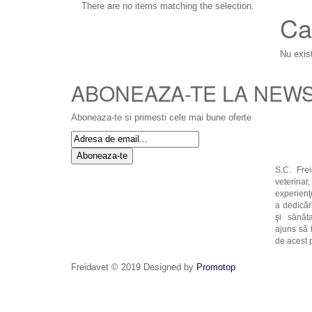
There are no items matching the selection.
Ca
Nu exist
ABONEAZA-TE LA NEW
Aboneaza-te si primesti cele mai bune oferte
Aboneaza-te
S.C. Fre
veterinar
experienţ
a dedicăr
şi sănăt
ajuns să 
de acest pr
Freidavet © 2019 Designed by
Promotop