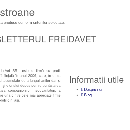
stroane
a produse conform criteriilor selectate.
SLETTERUL FREIDAVET
ida-Vet SRL este o firmă cu profil
Informatii utile
, înfiinţată în anul 2006, care, în urma
ei acumulate de-a lungul anilor dar şi
ii şi efortului depus pentru bunăstarea
Despre noi
atea companionilor necuvântători, a
Blog
fie una dintre cele mai apreciate firme
ofil din Iaşi.