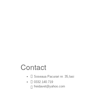
Contact
Soseaua Pacurari nr. 35,Iasi
0332.140.719
freidavet@yahoo.com