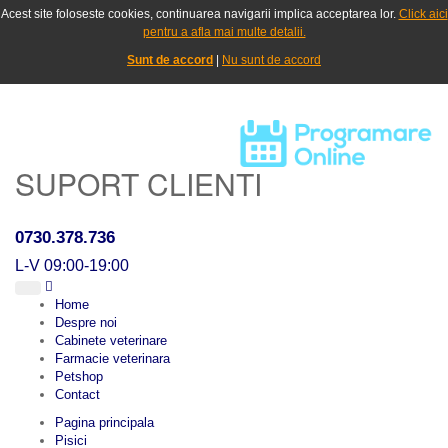
Acest site foloseste cookies, continuarea navigarii implica acceptarea lor.
Click aici
pentru a afla mai multe detalii.
Sunt de accord
|
Nu sunt de accord
SUPORT CLIENTI
0730.378.736
L-V 09:00-19:00
Home
Despre noi
Cabinete veterinare
Farmacie veterinara
Petshop
Contact
Pagina principala
Pisici