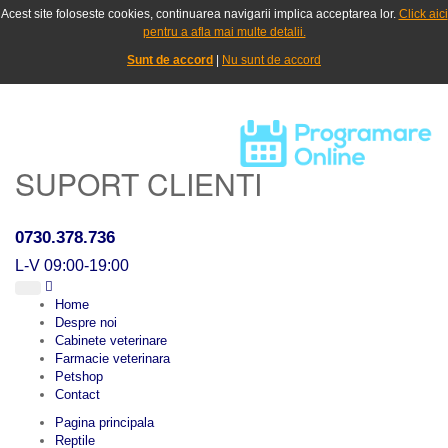
Acest site foloseste cookies, continuarea navigarii implica acceptarea lor.
Click aici
pentru a afla mai multe detalii.
Sunt de accord
|
Nu sunt de accord
SUPORT CLIENTI
0730.378.736
L-V 09:00-19:00
Home
Despre noi
Cabinete veterinare
Farmacie veterinara
Petshop
Contact
Pagina principala
Reptile