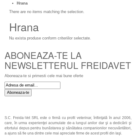
Hrana
There are no items matching the selection.
Hrana
Nu exista produse conform criteriilor selectate.
ABONEAZA-TE LA
NEWSLETTERUL FREIDAVET
Aboneaza-te si primesti cele mai bune oferte
Aboneaza-te
S.C. Freida-Vet SRL este o firmă cu profil veterinar, înfiinţată în anul 2006,
care, în urma experienţei acumulate de-a lungul anilor dar şi a dedicării şi
efortului depus pentru bunăstarea şi sănătatea companionilor necuvântători,
a ajuns să fie una dintre cele mai apreciate firme de acest profil din Iaşi.