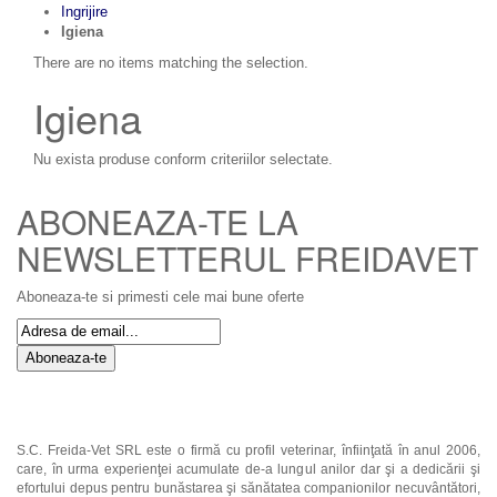
Ingrijire
Igiena
There are no items matching the selection.
Igiena
Nu exista produse conform criteriilor selectate.
ABONEAZA-TE LA
NEWSLETTERUL FREIDAVET
Aboneaza-te si primesti cele mai bune oferte
Aboneaza-te
S.C. Freida-Vet SRL este o firmă cu profil veterinar, înfiinţată în anul 2006,
care, în urma experienţei acumulate de-a lungul anilor dar şi a dedicării şi
efortului depus pentru bunăstarea şi sănătatea companionilor necuvântători,