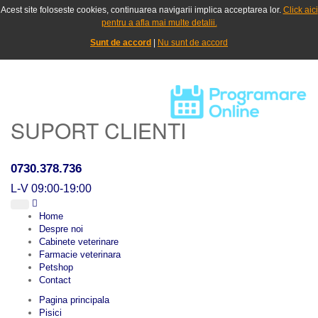
Acest site foloseste cookies, continuarea navigarii implica acceptarea lor.
Click aici
pentru a afla mai multe detalii.
Sunt de accord
|
Nu sunt de accord
SUPORT CLIENTI
0730.378.736
L-V 09:00-19:00
Home
Despre noi
Cabinete veterinare
Farmacie veterinara
Petshop
Contact
Pagina principala
Pisici