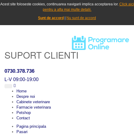
Acest site foloseste cookies, continuarea navigarii implica acceptarea lor.
Click aici
pentru a afla mai multe detalii.
Sunt de accord
|
Nu sunt de accord
SUPORT CLIENTI
0730.378.736
L-V 09:00-19:00
Home
Despre noi
Cabinete veterinare
Farmacie veterinara
Petshop
Contact
Pagina principala
Pasari