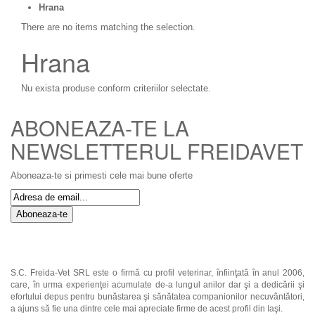
Hrana
There are no items matching the selection.
Hrana
Nu exista produse conform criteriilor selectate.
ABONEAZA-TE LA
NEWSLETTERUL FREIDAVET
Aboneaza-te si primesti cele mai bune oferte
Aboneaza-te
S.C. Freida-Vet SRL este o firmă cu profil veterinar, înfiinţată în anul 2006,
care, în urma experienţei acumulate de-a lungul anilor dar şi a dedicării şi
efortului depus pentru bunăstarea şi sănătatea companionilor necuvântători,
a ajuns să fie una dintre cele mai apreciate firme de acest profil din Iaşi.