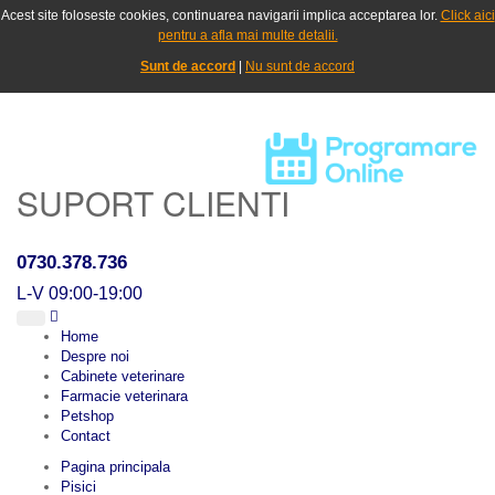
Acest site foloseste cookies, continuarea navigarii implica acceptarea lor.
Click aici
pentru a afla mai multe detalii.
Sunt de accord
|
Nu sunt de accord
SUPORT CLIENTI
0730.378.736
L-V 09:00-19:00
Home
Despre noi
Cabinete veterinare
Farmacie veterinara
Petshop
Contact
Pagina principala
Pisici